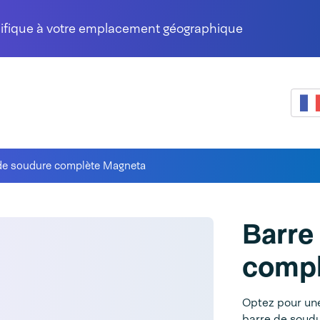
cifique à votre emplacement géographique
de soudure complète Magneta
Barre
compl
Optez pour une
barre de soud