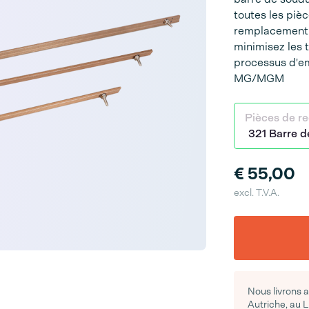
toutes les piè
remplacement r
minimisez les t
processus d'emb
MG/MGM
Pièces de r
€ 55,00
excl. T.V.A.
Nous livrons 
Autriche, au 