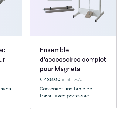
ec
Ensemble
ur
d'accessoires complet
pour Magneta
€ 436,00
excl. T.V.A.
 sacs
Contenant une table de
travail avec porte-sac
réglable, un support avec
pédale, un jeu de rouleaux et
un polylock.