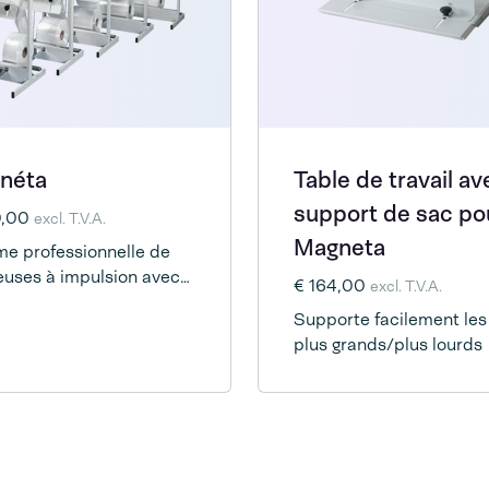
néta
Table de travail av
support de sac po
0,00
excl. T.V.A.
Magneta
e professionnelle de
uses à impulsion avec
€ 164,00
excl. T.V.A.
rents modèles et options
Supporte facilement les
lles.
plus grands/plus lourds