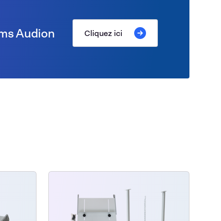
lms Audion
Cliquez ici