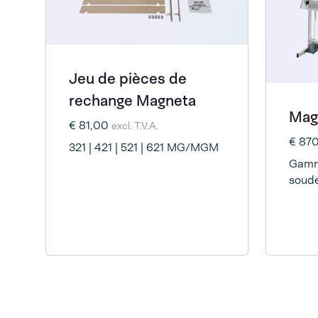
Jeu de pièces de
rechange Magneta
Mag
€ 81,00
excl. T.V.A.
€ 87
321 | 421 | 521 | 621 MG/MGM
Gamm
soude
diffé
de tai