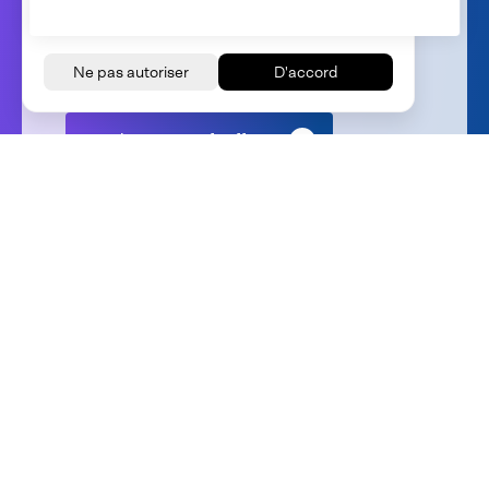
correctement et pour analyser comment le site
est utilisé.
Nous sommes constamment à la recherche
de nouveaux talents qui souhaitent se
joindre à notre équipe!
Let's have a cup of coffee
Saisissons les opportunités.
Souhaitez-vous savoir ce qu'Audion peut vous offrir ?
N'hésitez pas à nous contacter.
Contact us