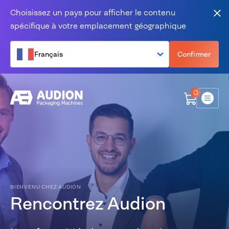
Aller au contenu
Choisissez un pays pour afficher le contenu
Fer
spécifique à votre emplacement géographique
Français
Confirmer
0
Menu
BIENVENU CHEZ AUDION
Rencontrez Audion