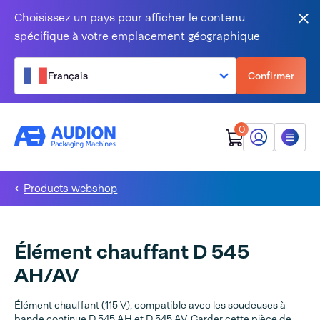
Aller au contenu
Choisissez un pays pour afficher le contenu
Fer
spécifique à votre emplacement géographique
Français
Confirmer
0
Mon Audion
Menu
Products webshop
Élément chauffant D 545
AH/AV
Élément chauffant (115 V), compatible avec les soudeuses à
bande continue D 545 AH et D 545 AV. Garder cette pièce de