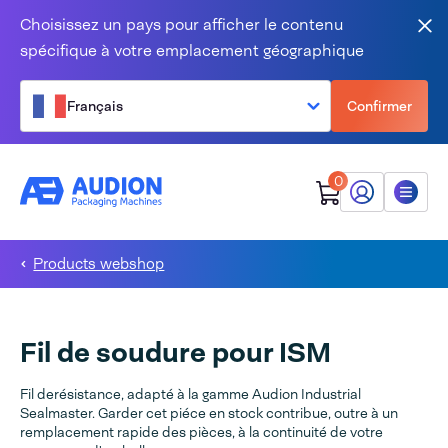
Aller au contenu
Choisissez un pays pour afficher le contenu
Fer
spécifique à votre emplacement géographique
Français
Confirmer
0
Mon Audion
Menu
Products webshop
Fil de soudure pour ISM
Fil derésistance, adapté à la gamme Audion Industrial
Sealmaster. Garder cet piéce en stock contribue, outre à un
remplacement rapide des pièces, à la continuité de votre