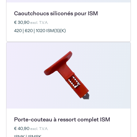
Caoutchoucs siliconés pour ISM
€ 30,90
excl. T.V.A.
420 | 620 | 1020 ISM(S)(K)
Porte-couteau à ressort complet ISM
€ 40,90
excl. T.V.A.
ISMK | ISMSK