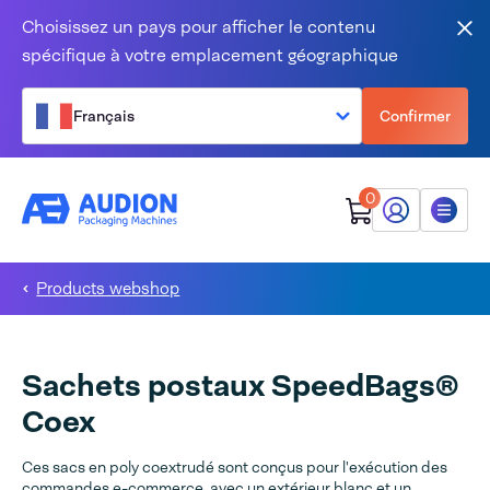
Aller au contenu
Choisissez un pays pour afficher le contenu
Fer
spécifique à votre emplacement géographique
Français
Confirmer
0
Mon Audion
Menu
Products webshop
Sachets postaux SpeedBags®
Coex
Ces sacs en poly coextrudé sont conçus pour l'exécution des
commandes e-commerce, avec un extérieur blanc et un