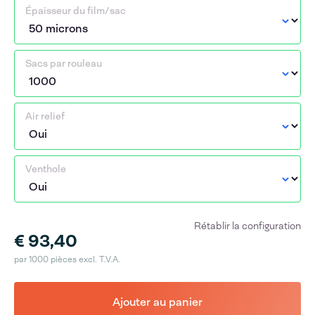
Épaisseur du film/sac
Sacs par rouleau
Air relief
Venthole
Rétablir la configuration
€ 93,40
par 1000 pièces excl. T.V.A.
Ajouter au panier