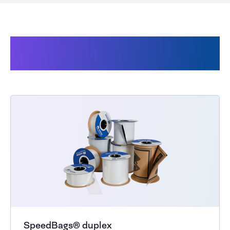
Produits en rapport Audion
SpeedBags®
SpeedBags® duplex