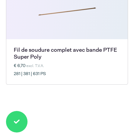
Fil de soudure complet avec bande PTFE
Super Poly
€ 6,70
excl. T.V.A.
281 | 381 | 631 PS