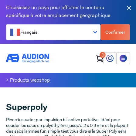
Aller au contenu
Choisissez un pays pour afficher le contenu
Fer
spécifique à votre emplacement géographique
Français
Confirmer
0
Mon Audion
Menu
Products webshop
Superpoly
Pince à souder par impulsion bi-active portative. Idéal pour
souder les sacs en polyéthylène jusqu'à 2 x 0,3 mm et la plupart
des sacs laminés (un simple test vous dira si le Super Poly sera