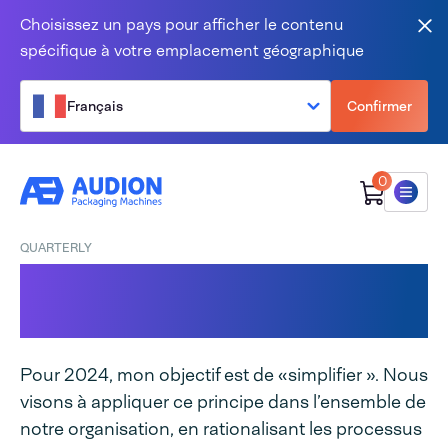
Aller au contenu
Choisissez un pays pour afficher le contenu
Fer
spécifique à votre emplacement géographique
Français
Confirmer
0
Menu
QUARTERLY
Trimestriel T1 2024 :
Restez simple
Pour 2024, mon objectif est de «simplifier ». Nous
visons à appliquer ce principe dans l’ensemble de
notre organisation, en rationalisant les processus