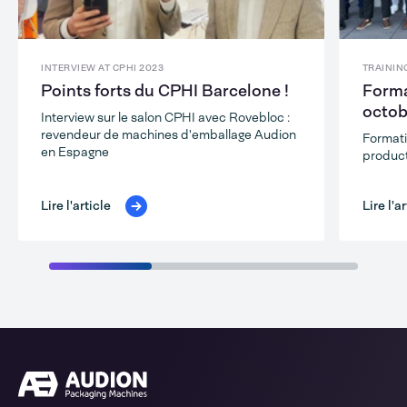
INTERVIEW AT CPHI 2023
TRAININ
Points forts du CPHI Barcelone !
Forma
octob
Interview sur le salon CPHI avec Rovebloc :
revendeur de machines d'emballage Audion
Formati
en Espagne
product
Lire l'article
Lire l'a