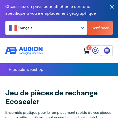
Aller au contenu
Choisissez un pays pour afficher le contenu
Fer
spécifique à votre emplacement géographique
Français
Confirmer
0
Mon Audion
Menu
Products webshop
Jeu de pièces de rechange
Ecosealer
Ensemble pratique pour le remplacement rapide de vos pièces
d'usure critiques. Garder cet ensemble en stock contribue,