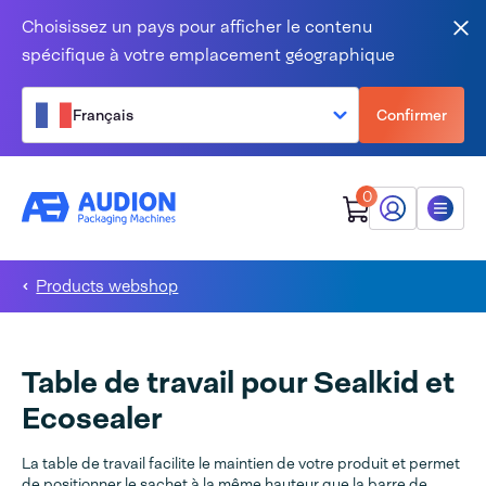
Aller au contenu
Choisissez un pays pour afficher le contenu
Fer
spécifique à votre emplacement géographique
Français
Confirmer
0
Mon Audion
Menu
Products webshop
Table de travail pour Sealkid et
Ecosealer
La table de travail facilite le maintien de votre produit et permet
de positionner le sachet à la même hauteur que la barre de