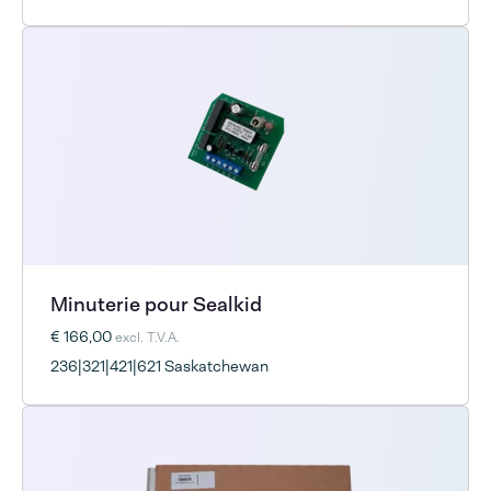
Minuterie pour Sealkid
€ 166,00
excl. T.V.A.
236|321|421|621 Saskatchewan