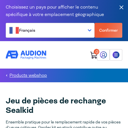
Aller au contenu
Choisissez un pays pour afficher le contenu
Fer
spécifique à votre emplacement géographique
Français
Confirmer
0
Mon Audion
Menu
Products webshop
Jeu de pièces de rechange
Sealkid
Ensemble pratique pour le remplacement rapide de vos pièces
d'usure critiques. Garder kit en stock contribue outre au