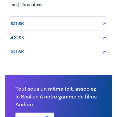
mm), 2x couteau
321 SK
421 SK
621 SK
Tout sous un même toit, associez
le Sealkid à notre gamme de films
Audion