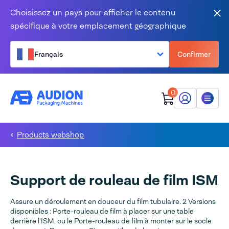
Aller au contenu
Choisissez un pays pour afficher le contenu
Fer
spécifique à votre emplacement géographique
Français
Confirmer
0
Mon Audion
Menu
Products webshop
Support de rouleau de film ISM
Assure un déroulement en douceur du film tubulaire. 2 Versions
disponibles : Porte-rouleau de film à placer sur une table
derrière l'ISM, ou le Porte-rouleau de film à monter sur le socle