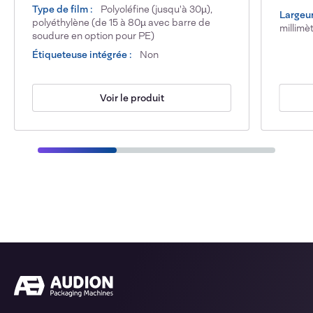
Type de film :
Polyoléfine (jusqu'à 30µ),
Largeur
polyéthylène (de 15 à 80µ avec barre de
millimè
soudure en option pour PE)
Étiqueteuse intégrée :
Non
Voir le produit