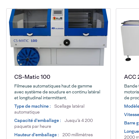
CS-Matic 100
ACC 
Filmeuse automatiques haut de gamme
Bande t
avec système de soudure en continu latéral
motoris
et longitudinal intermittent.
de pro
Type de machine :
Scellage latéral
Modèle
automatique
Vitesse
Capacité d'emballage :
Jusqu'à 4 200
Barre g
paquets par heure
Longueu
Hauteur d'emballage :
200 millimètres
2000 mi