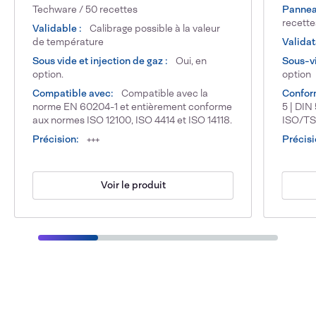
Techware / 50 recettes
Pannea
recett
Validable :
Calibrage possible à la valeur
de température
Validat
Sous vide et injection de gaz :
Oui, en
Sous-vi
option.
option
Compatible avec:
Compatible avec la
Confor
norme EN 60204-1 et entièrement conforme
5 | DIN
aux normes ISO 12100, ISO 4414 et ISO 14118.
ISO/TS
Précision:
+++
Précisi
Voir le produit