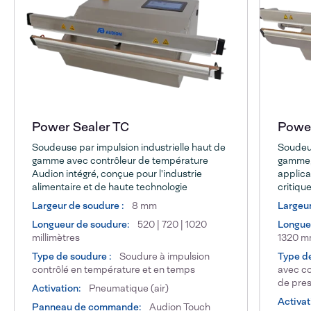
Power Sealer TC
Power
Soudeuse par impulsion industrielle haut de
Soudeus
gamme avec contrôleur de température
gamme, 
Audion intégré, conçue pour l'industrie
applica
alimentaire et de haute technologie
critique
Largeur de soudure :
8 mm
Largeu
Longueur de soudure:
520 | 720 | 1020
Longue
millimètres
1320 
Type de soudure :
Soudure à impulsion
Type d
contrôlé en température et en temps
avec co
de pres
Activation:
Pneumatique (air)
Activat
Panneau de commande:
Audion Touch