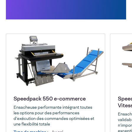
Cela peut également vous
intéresser
Speedpack 550 e-commerce
Speed
Vites
Ensacheuse performante intégrant toutes
les options pour des performances
Ensache
d'exécution des commandes optimisées et
validab
une flexibilité totale
n'impor
excepti