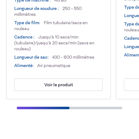
Type de machine :
Au sol
Type d
Longueur de soudure :
250 - 550
millimètres
Longueu
Type de film:
Film tubulaire/sacs en
Type de
rouleau
rouleau
Cadence :
Jusqu'à 10 sacs/min
Cadenc
(tubulaire)/jusqu'à 20 sacs/min (sacs en
Longue
rouleau)
Alimen
Longueur de sac:
430 - 800 millimètres
Alimenté:
Air pneumatique
Voir le produit