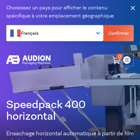
Aller au contenu
Choisissez un pays pour afficher le contenu
Fer
spécifique à votre emplacement géographique
Français
Confirmer
0
Menu
Speedpack 400
horizontal
Ensachage horizontal automatique à partir de film