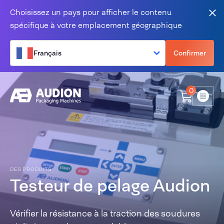
Aller au contenu
Choisissez un pays pour afficher le contenu
Fer
spécifique à votre emplacement géographique
Français
Confirmer
0
Menu
DES PRODUITS
Testeur de pelage Audion
Vérifier la résistance à la traction des soudures