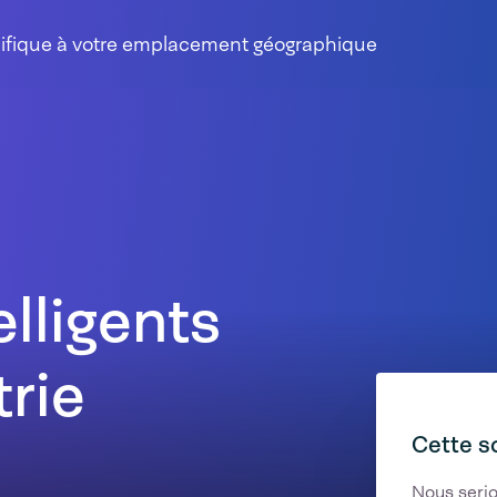
cifique à votre emplacement géographique
lligents
trie
Cette s
Nous serio