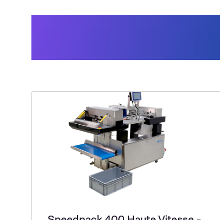
Machines pouvant êtr
pour cette applicatio
Speedpack 400 Haute Vitesse -