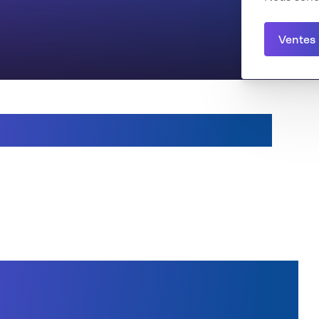
Ventes 
 combiné à un robot
ts pour une industrie