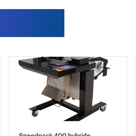
e utilisées
n
Speedpack 400 hybride