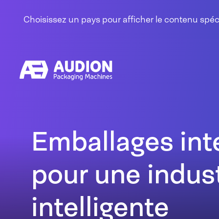
Aller au contenu
Choisissez un pays pour afficher le contenu spé
Emballages inte
pour une indus
intelligente