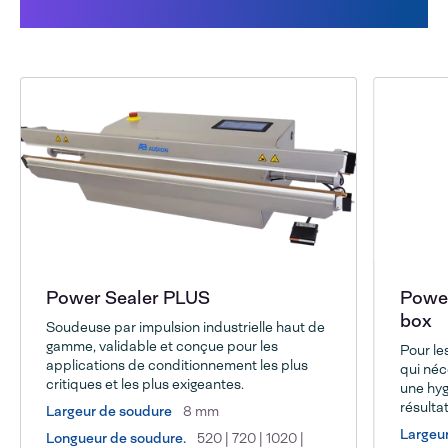
solution
Power Sealer PLUS
Power
box
Soudeuse par impulsion industrielle haut de
gamme, validable et conçue pour les
Pour le
applications de conditionnement les plus
qui néc
critiques et les plus exigeantes.
une hyg
résulta
Largeur de soudure
8 mm
Largeur
Longueur de soudure.
520 | 720 | 1020 |