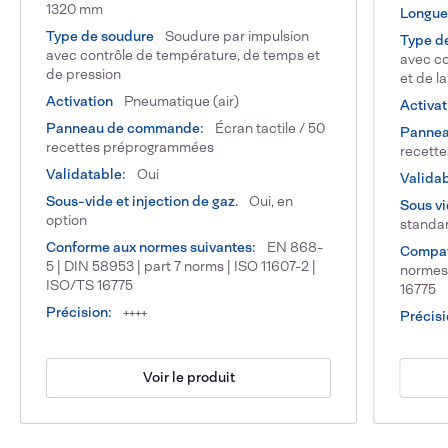
1320 mm
Longueu
Type de soudure
Soudure par impulsion
Type de
avec contrôle de température, de temps et
avec co
de pression
et de la
Activation
Pneumatique (air)
Activat
Panneau de commande:
Écran tactile / 50
Pannea
recettes préprogrammées
recette
Validatable:
Oui
Validab
Sous-vide et injection de gaz.
Oui, en
Sous vi
option
standa
Conforme aux normes suivantes:
EN 868-
Compat
5 | DIN 58953 | part 7 norms | ISO 11607-2 |
normes 
ISO/TS 16775
16775
Précision:
++++
Précisi
Voir le produit