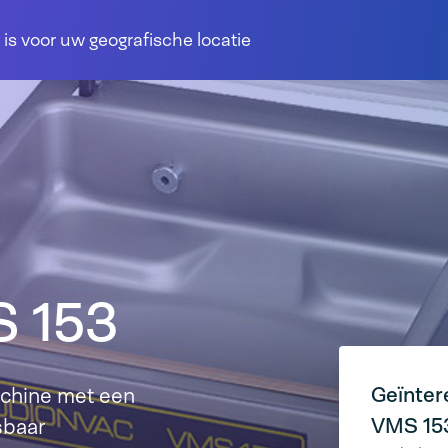
 is voor uw geografische locatie
 153
Geïnter
chine met een
VMS 15
sbaar