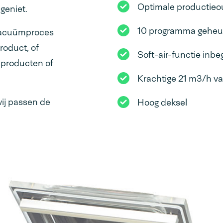
Optimale productieo
geniet.
10 programma geheug
 vacuümproces
roduct, of
Soft-air-functie inb
 producten of
Krachtige 21 m3/h
ij passen de
Hoog deksel