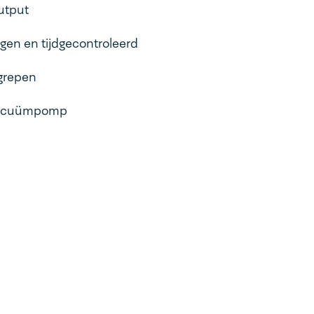
utput
en en tijdgecontroleerd
egrepen
 vacuümpomp