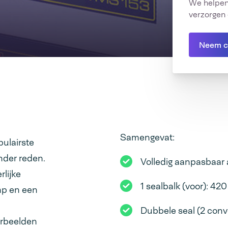
We helpen
verzorgen 
Neem c
Samengevat:
ulairste
nder reden.
Volledig aanpasbaar
lijke
1 sealbalk (voor): 4
mp en een
Dubbele seal (2 conv
orbeelden