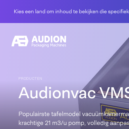
Overslaan en naar de inhoud gaan
Kies een land om inhoud te bekijken die specifiek
PRODUCTEN
Audionvac VMS
Populairste tafelmodel vacuümkamerma
krachtige 21 m3/u pomp, volledig aanpa