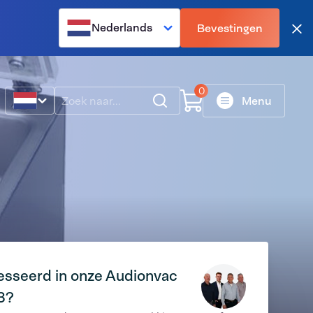
Nederlands
Bevestingen
Slu
0
Zoeken
Menu
esseerd in onze Audionvac
3?