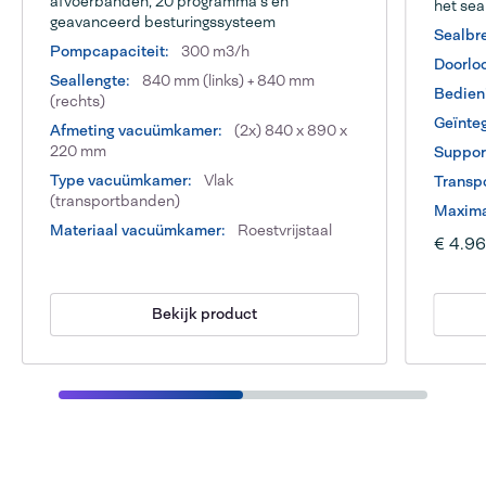
afvoerbanden, 20 programma's en
het sea
geavanceerd besturingssysteem
Sealbr
Pompcapaciteit:
300 m3/h
Doorlo
Seallengte:
840 mm (links) + 840 mm
Bedien
(rechts)
Geïnteg
Afmeting vacuümkamer:
(2x) 840 x 890 x
220 mm
Suppor
Type vacuümkamer:
Vlak
Transp
(transportbanden)
Maxima
Materiaal vacuümkamer:
Roestvrijstaal
€ 4.9
Bekijk product