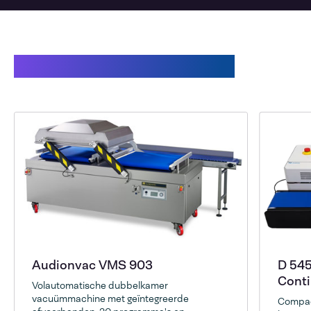
Gerelateerde producten
Audionvac VMS 903
D 545
Conti
Volautomatische dubbelkamer
vacuümmachine met geïntegreerde
Compact