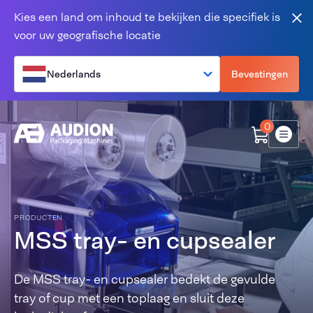
Overslaan en naar de inhoud gaan
Kies een land om inhoud te bekijken die specifiek is
Slu
voor uw geografische locatie
Nederlands
Bevestingen
0
Menu
PRODUCTEN
MSS tray- en cupsealer
De MSS tray- en cupsealer bedekt de gevulde
tray of cup met een toplaag en sluit deze