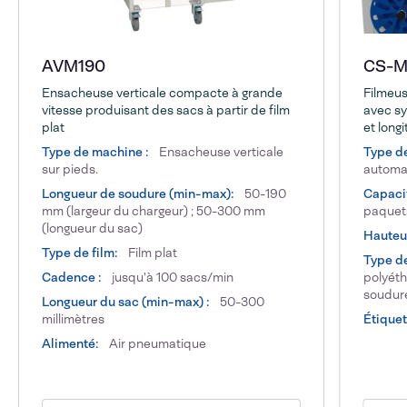
AVM190
CS-Ma
Ensacheuse verticale compacte à grande
Filmeu
vitesse produisant des sacs à partir de film
avec sy
plat
et longi
Type de machine :
Ensacheuse verticale
Type d
sur pieds.
automa
Longueur de soudure (min-max):
50-190
Capacit
mm (largeur du chargeur) ; 50-300 mm
paquet
(longueur du sac)
Hauteur
Type de film:
Film plat
Type de
Cadence :
jusqu'à 100 sacs/min
polyéth
soudure
Longueur du sac (min-max) :
50-300
millimètres
Étiquet
Alimenté:
Air pneumatique