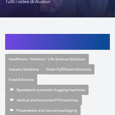
Tutti i video di Audion
Seleziona una delle schede per
visualizzare tutti i video correlati
Healthcare / Medical / Life Science Solutions
Industry Solutions
Order Fulfillment Solutions
Food Solutions
Speedpack automatic bagging machines
Vertical and horizontal FFS machines
Powersealer and vacuum packaging