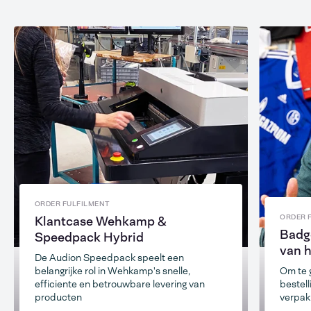
ORDER FULFILMENT
ORDER 
Klantcase Wehkamp &
Badge
Speedpack Hybrid
van 
De Audion Speedpack speelt een
belangrijke rol in Wehkamp's snelle,
Om te 
efficiente en betrouwbare levering van
bestell
producten
verpak