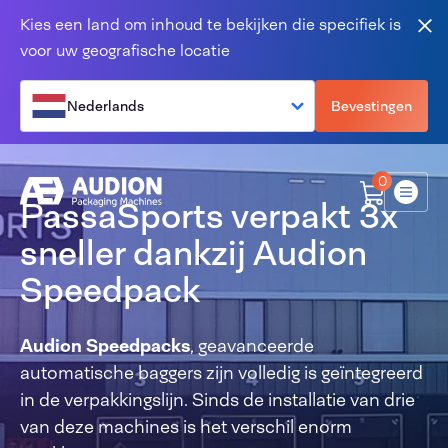
Overslaan en naar de inhoud gaan
Kies een land om inhoud te bekijken die specifiek is
Slu
voor uw geografische locatie
Nederlands
Bevestingen
0
Menu
PassaSports verpakt 3x
sneller dankzij Audion
Speedpack
Audion Speedpacks
, geavanceerde
automatische baggers zijn volledig is geïntegreerd
in de verpakkingslijn. Sinds de installatie van drie
van deze machines is het verschil enorm