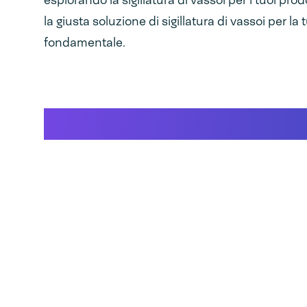
esplorando la sigillatura di vassoi per i tuoi prod
la giusta soluzione di sigillatura di vassoi per la t
fondamentale.
Un breve video di un