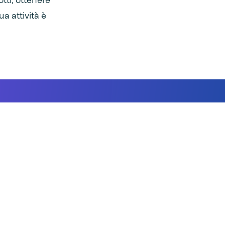
otti, ottenere
ua attività è
a termosigillatrice semia