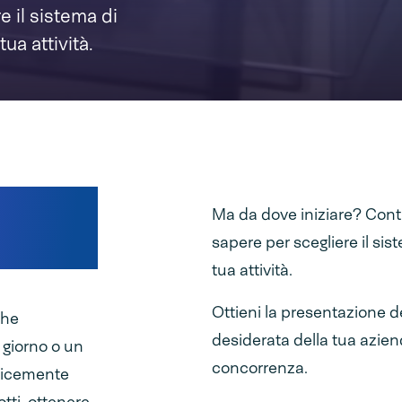
e il sistema di
tua attività.
la
Ma da dove iniziare? Conti
sapere per scegliere il sist
tua attività.
Ottieni la presentazione d
che
desiderata della tua azien
l giorno o un
concorrenza.
plicemente