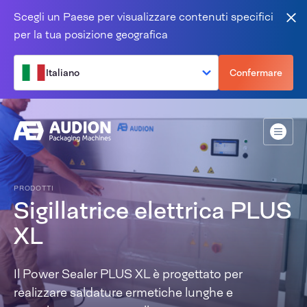
Salta al contenuto
Scegli un Paese per visualizzare contenuti specifici
Vic
per la tua posizione geografica
Italiano
Confermare
Menù
PRODOTTI
Sigillatrice elettrica PLUS
XL
Il Power Sealer PLUS XL è progettato per
realizzare saldature ermetiche lunghe e