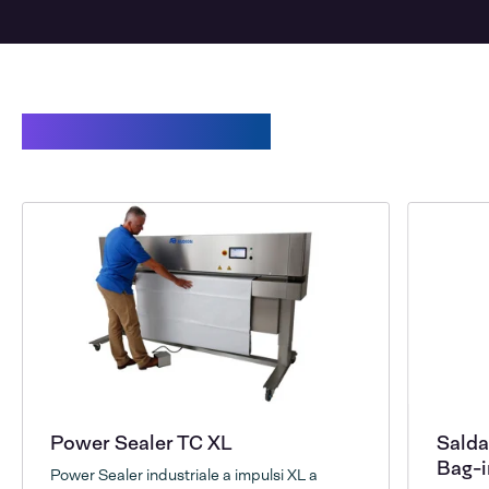
Prodotti correlati
Power Sealer TC XL
Salda
Bag-
Power Sealer industriale a impulsi XL a