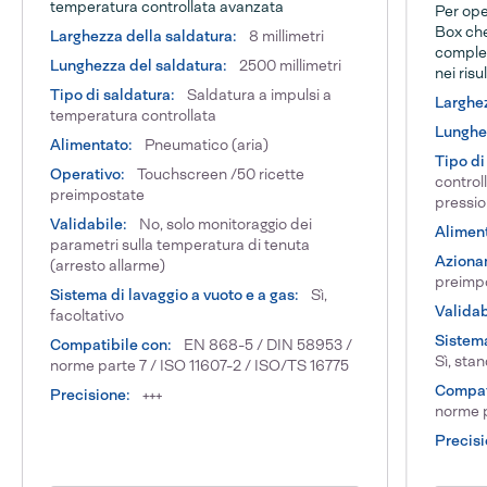
temperatura controllata avanzata
Per ope
Box che
Larghezza della saldatura:
8 millimetri
complet
Lunghezza del saldatura:
2500 millimetri
nei risu
Tipo di saldatura:
Saldatura a impulsi a
Larghez
temperatura controllata
Lunghez
Alimentato:
Pneumatico (aria)
Tipo di
Operativo:
Touchscreen /50 ricette
control
preimpostate
pressi
Validabile:
No, solo monitoraggio dei
Alimen
parametri sulla temperatura di tenuta
Aziona
(arresto allarme)
preimp
Sistema di lavaggio a vuoto e a gas:
Sì,
Validab
facoltativo
Sistema
Compatibile con:
EN 868-5 / DIN 58953 /
Sì, sta
norme parte 7 / ISO 11607-2 / ISO/TS 16775
Compat
Precisione:
+++
norme p
Precisi